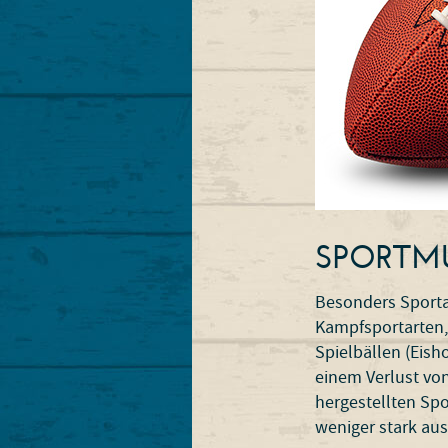
­SPORTM
Besonders Sportar
Kampfsportarten, e
Spielbällen (Eish
einem Verlust von
hergestellten Sp
weniger stark aus