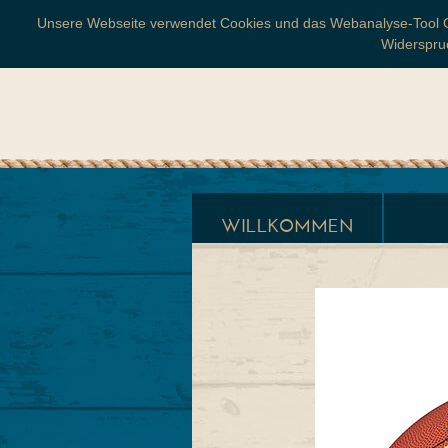
Unsere Webseite verwendet Cookies und das Webanalyse-Tool Goog
Widerspruc
WILLKOMMEN